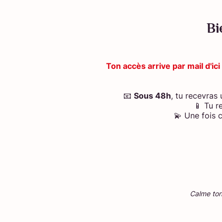
Bi
Ton accès arrive par mail d'i
📧
Sous 48h
, tu recevras
📱 Tu r
💫 Une fois 
Calme ton