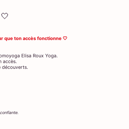
 🤍
ur que ton accès fonctionne 🤍
 Momoyoga Elisa Roux Yoga.
n accès.
e découverts.
confiante.